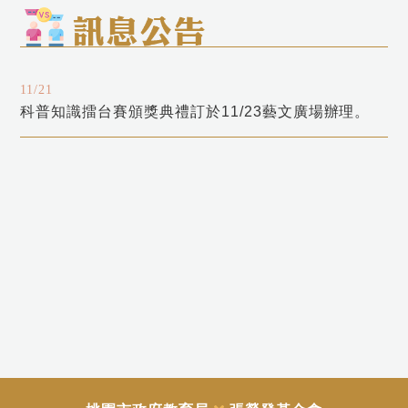
11/21
科普知識擂台賽頒獎典禮訂於11/23藝文廣場辦理。